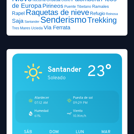
nocturna
Otoño
de Europa
Pirineos
Ramales
Puente Tibetano
Raquetas de nieve
Rapel
Refugio
Reinosa
Senderismo
Trekking
Saja
Santander
Via Ferrata
Tres Mares
Ucieda
23°
Santander
Soleado
Atardecer
Puesta de sol
07:12 AM
09:29 PM
Humedad
Viento
61%
10.1Km/h
SÁB
DOM
LUN
MAR