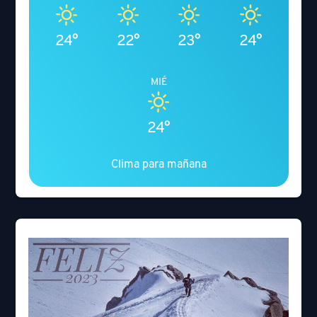
24°
22°
23°
24°
MIÉ
24°
Clima para mañana