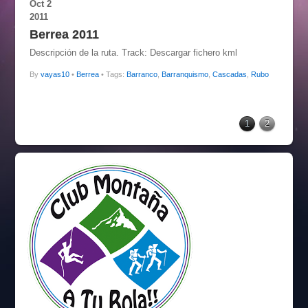
Oct
2
2011
Berrea 2011
Descripción de la ruta. Track: Descargar fichero kml
By
vayas10
•
Berrea
• Tags:
Barranco
,
Barranquismo
,
Cascadas
,
Rubo
1
2