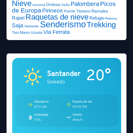
Nieve
Picos
Palombera
Ordesa
nocturna
Otoño
de Europa
Pirineos
Ramales
Puente Tibetano
Raquetas de nieve
Rapel
Refugio
Reinosa
Senderismo
Trekking
Saja
Santander
Via Ferrata
Tres Mares
Ucieda
20°
Santander
Soleado
Atardecer
Puesta de sol
07:11 AM
09:30 PM
Humedad
Viento
76%
4Km/h