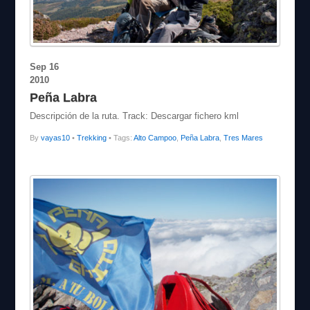
Sep
16
2010
Peña Labra
Descripción de la ruta. Track: Descargar fichero kml
By
vayas10
•
Trekking
• Tags:
Alto Campoo
,
Peña Labra
,
Tres Mares