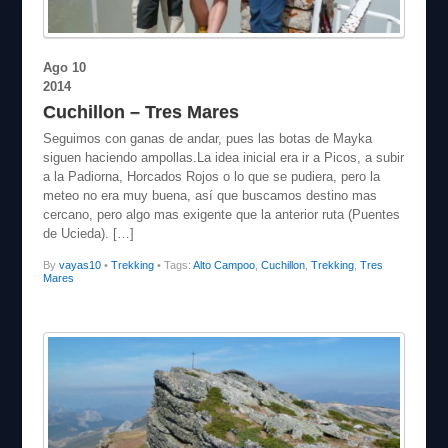
Ago
10
2014
Cuchillon – Tres Mares
Seguimos con ganas de andar, pues las botas de Mayka
siguen haciendo ampollas.La idea inicial era ir a Picos, a subir
a la Padiorna, Horcados Rojos o lo que se pudiera, pero la
meteo no era muy buena, así que buscamos destino mas
cercano, pero algo mas exigente que la anterior ruta (Puentes
de Ucieda). […]
By
vayas10
•
Trekking
• Tags:
Alto Campoo
,
Cuchillon
,
Trekking
,
Tres
Mares