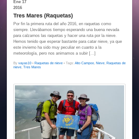
Ene
17
2016
Tres Mares (Raquetas)
Por fin la primera ruta del año 2016, en raquetas como
siempre. Llevábamos tiempo esperando una buena nevada
para calzarnos las raquetas y hacer una ruta por la nieve.
Hemos tenido que esperar bastante para catar nieve, ya que
este invierno ha sido muy peculiar en cuanto a la
meteorología, pero nos animamos a subir […]
By
vayas10
•
Raquetas de nieve
• Tags:
Alto Campoo
,
Nieve
,
Raquetas de
nieve
,
Tres Mares