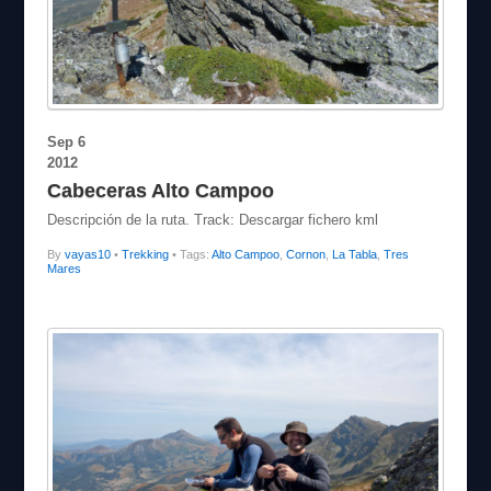
Sep
6
2012
Cabeceras Alto Campoo
Descripción de la ruta. Track: Descargar fichero kml
By
vayas10
•
Trekking
• Tags:
Alto Campoo
,
Cornon
,
La Tabla
,
Tres
Mares