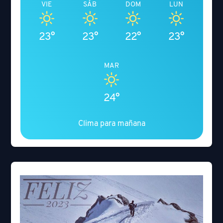
VIE
SÁB
DOM
LUN
23°
23°
22°
23°
MAR
24°
Clima para mañana