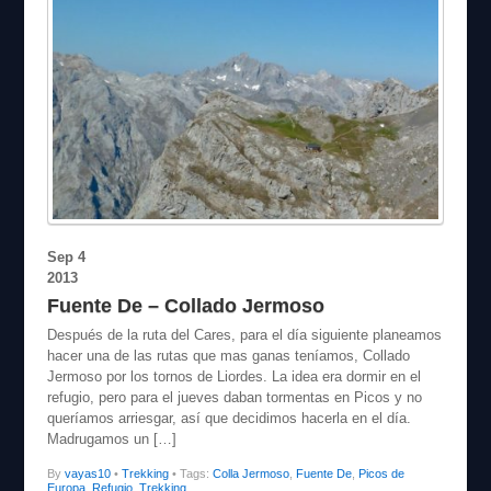
Sep
4
2013
Fuente De – Collado Jermoso
Después de la ruta del Cares, para el día siguiente planeamos
hacer una de las rutas que mas ganas teníamos, Collado
Jermoso por los tornos de Liordes. La idea era dormir en el
refugio, pero para el jueves daban tormentas en Picos y no
queríamos arriesgar, así que decidimos hacerla en el día.
Madrugamos un […]
By
vayas10
•
Trekking
• Tags:
Colla Jermoso
,
Fuente De
,
Picos de
Europa
,
Refugio
,
Trekking