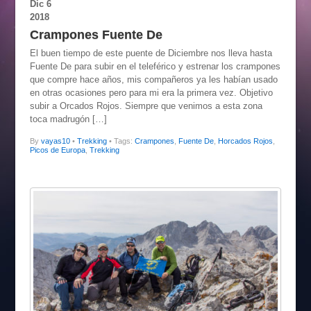
Dic
6
2018
Crampones Fuente De
El buen tiempo de este puente de Diciembre nos lleva hasta
Fuente De para subir en el teleférico y estrenar los crampones
que compre hace años, mis compañeros ya les habían usado
en otras ocasiones pero para mi era la primera vez. Objetivo
subir a Orcados Rojos. Siempre que venimos a esta zona
toca madrugón […]
By
vayas10
•
Trekking
• Tags:
Crampones
,
Fuente De
,
Horcados Rojos
,
Picos de Europa
,
Trekking