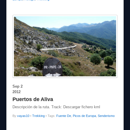
Sep
2
2012
Puertos de Aliva
Descripción de la ruta. Track: Descargar fichero kml
By
vayas10
•
Trekking
• Tags:
Fuente De
,
Picos de Europa
,
Senderismo