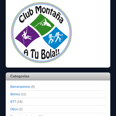
Categorías
Barranquismo
(6)
Berrea
(11)
BTT
(18)
Otros
(3)