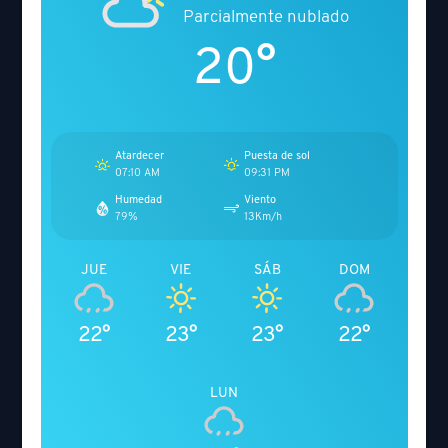
Parcialmente nublado
20°
Atardecer
Puesta de sol
07:10 AM
09:31 PM
Humedad
Viento
79%
13Km/h
JUE
VIE
SÁB
DOM
22°
23°
23°
22°
LUN