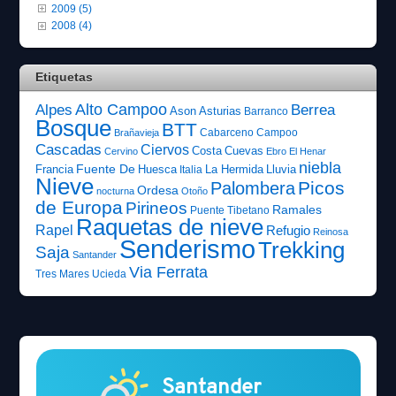
2009 (5)
2008 (4)
Etiquetas
Alto Campoo
Alpes
Berrea
Ason
Asturias
Barranco
Bosque
BTT
Cabarceno
Campoo
Brañavieja
Cascadas
Ciervos
Costa
Cuevas
Cervino
Ebro
El Henar
niebla
Fuente De
Francia
Huesca
La Hermida
Lluvia
Italia
Nieve
Picos
Palombera
Ordesa
nocturna
Otoño
de Europa
Pirineos
Ramales
Puente Tibetano
Raquetas de nieve
Rapel
Refugio
Reinosa
Senderismo
Trekking
Saja
Santander
Via Ferrata
Tres Mares
Ucieda
Santander