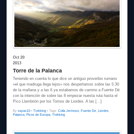
Oct
20
2013
Torre de la Palanca
Teniendo en cuenta lo que dice un antiguo proverbio rumano
«el que madruga llega lejos» nos despertamos sobre las 5:30
de la mañana y a las 6 ya estabamos de camino a Fuente Dé
con la intención de sobre las 8 empezar nuesta ruta hasta el
Pico Llambrión por los Tornos de Liordes. A las […]
By
vayas10
•
Trekking
• Tags:
Colla Jermoso
,
Fuente De
,
Liordes
,
Palanca
,
Picos de Europa
,
Trekking