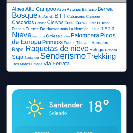
Alto Campoo
Alpes
Berrea
Ason
Asturias
Barranco
Bosque
BTT
Cabarceno
Campoo
Brañavieja
Cascadas
Ciervos
Costa
Cuevas
Cervino
Ebro
El Henar
niebla
Fuente De
Francia
Huesca
La Hermida
Lluvia
Italia
Nieve
Picos
Palombera
Ordesa
nocturna
Otoño
de Europa
Pirineos
Ramales
Puente Tibetano
Raquetas de nieve
Rapel
Refugio
Reinosa
Senderismo
Trekking
Saja
Santander
Via Ferrata
Tres Mares
Ucieda
18°
Santander
Soleado