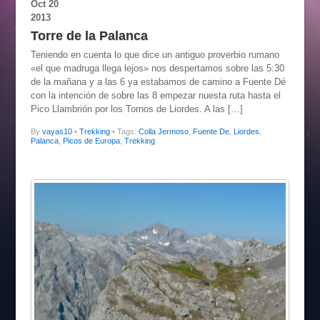
Oct
20
2013
Torre de la Palanca
Teniendo en cuenta lo que dice un antiguo proverbio rumano
«el que madruga llega lejos» nos despertamos sobre las 5:30
de la mañana y a las 6 ya estabamos de camino a Fuente Dé
con la intención de sobre las 8 empezar nuesta ruta hasta el
Pico Llambrión por los Tornos de Liordes. A las […]
By
vayas10
•
Trekking
• Tags:
Colla Jermoso
,
Fuente De
,
Liordes
,
Palanca
,
Picos de Europa
,
Trekking