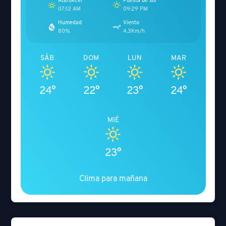
Atardecer
Puesta de sol
07:12 AM
09:29 PM
Humedad
Viento
80%
4.3Km/h
SÁB
DOM
LUN
MAR
24°
22°
23°
24°
MIÉ
23°
Clima para mañana