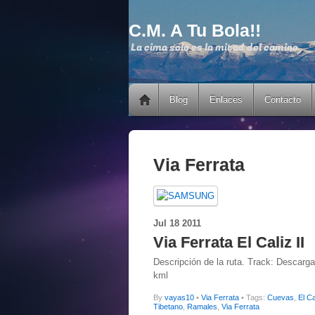
C.M. A Tu Bola!!
La cima solo es la mitad del camino
Blog
Enlaces
Contacto
Via Ferrata
Jul
18
2011
Via Ferrata El Caliz II
Descripción de la ruta. Track: Descarga
kml
By
vayas10
•
Via Ferrata
• Tags:
Cuevas
,
El Ca
Tibetano
,
Ramales
,
Via Ferrata