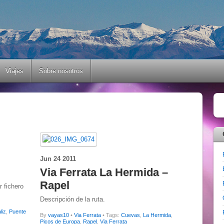
Viajes
Sobre nosotros
Jun
24
2011
Via Ferrata La Hermida –
Rapel
r fichero
Descripción de la ruta.
liz
,
Puente
By
vayas10
•
Via Ferrata
• Tags:
Cuevas
,
La Hermida
,
Picos de Europa
,
Rapel
,
Via Ferrata