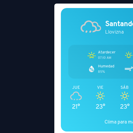
Santand
Llovizna
Atardecer
07:10 AM
Humedad
85%
JUE
VIE
SÁB
21°
23°
23°
Clima para m