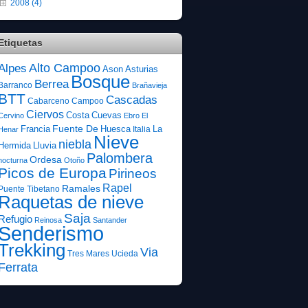
2008 (4)
Etiquetas
Alto Campoo
Alpes
Ason
Asturias
Bosque
Berrea
Barranco
Brañavieja
BTT
Cascadas
Cabarceno
Campoo
Ciervos
Costa
Cuevas
Cervino
Ebro
El
Fuente De
Francia
Huesca
La
Italia
Henar
Nieve
niebla
Hermida
Lluvia
Palombera
Ordesa
nocturna
Otoño
Picos de Europa
Pirineos
Rapel
Ramales
Puente Tibetano
Raquetas de nieve
Saja
Refugio
Reinosa
Santander
Senderismo
Trekking
Via
Tres Mares
Ucieda
Ferrata