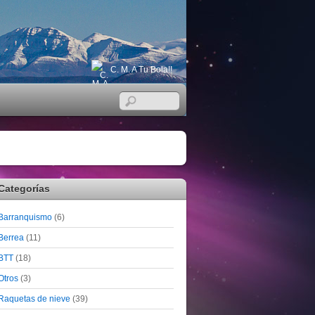
C. M. A Tu Bola!!
Categorías
Barranquismo
(6)
Berrea
(11)
BTT
(18)
Otros
(3)
Raquetas de nieve
(39)