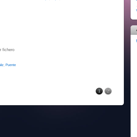
r fichero
liz
,
Puente
1
2