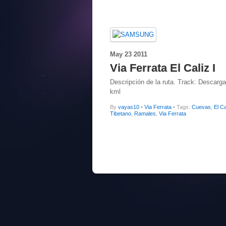
May
23
2011
Via Ferrata El Caliz I
Descripción de la ruta. Track: Descarga
kml
By
vayas10
•
Via Ferrata
• Tags:
Cuevas
,
El Ca
Tibetano
,
Ramales
,
Via Ferrata