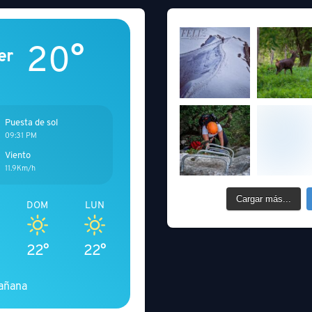
20°
er
Puesta de sol
09:31 PM
Viento
11.9Km/h
Cargar más...
DOM
LUN
22°
22°
añana