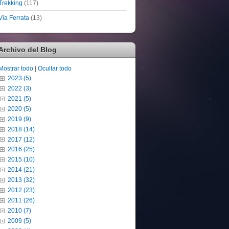
Trekking
(117)
Via Ferrata
(13)
Archivo del Blog
Mostrar todo
|
Ocultar todo
2023 (5)
2022 (3)
2021 (5)
2020 (5)
2019 (9)
2018 (14)
2017 (12)
2016 (25)
2015 (10)
2014 (21)
2013 (32)
2012 (23)
2011 (26)
2010 (7)
2009 (5)