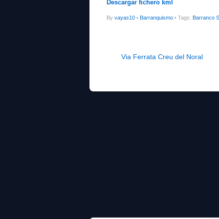
Descargar fichero kml
By
vayas10
•
Barranquismo
• Tags:
Barranco 
Via Ferrata Creu del Noral