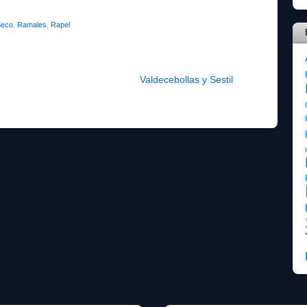
Seco
,
Ramales
,
Rapel
Valdecebollas y Sestil