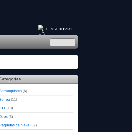
C. M. A Tu Bola!!
Categorías
Barranquismo
(6)
Berrea
(11)
BTT
(18)
Otros
(3)
Raquetas de nieve
(39)