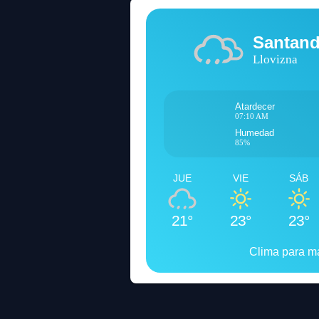
Santand
Llovizna
Atardecer
07:10 AM
Humedad
85%
JUE
VIE
SÁB
21°
23°
23°
Clima para 