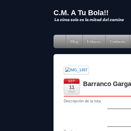
C.M. A Tu Bola!!
La cima solo es la mitad del camino
Blog
Enlaces
Contacto
SEP
Barranco Gargan
11
2011
Descripción de la ruta.