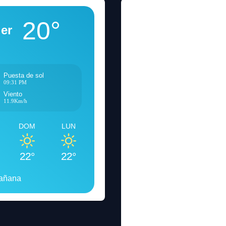
20°
er
Puesta de sol
09:31 PM
Viento
11.9Km/h
DOM
LUN
22°
22°
mañana