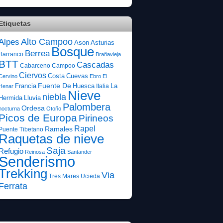
Etiquetas
Alto Campoo
Alpes
Ason
Asturias
Bosque
Berrea
Barranco
Brañavieja
BTT
Cascadas
Cabarceno
Campoo
Ciervos
Costa
Cuevas
Cervino
Ebro
El
Fuente De
Francia
Huesca
La
Italia
Henar
Nieve
niebla
Hermida
Lluvia
Palombera
Ordesa
nocturna
Otoño
Picos de Europa
Pirineos
Rapel
Ramales
Puente Tibetano
Raquetas de nieve
Saja
Refugio
Reinosa
Santander
Senderismo
Trekking
Via
Tres Mares
Ucieda
Ferrata