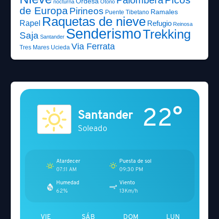
Ordesa
nocturna
Otoño
de Europa
Pirineos
Ramales
Puente Tibetano
Raquetas de nieve
Rapel
Refugio
Reinosa
Senderismo
Trekking
Saja
Santander
Via Ferrata
Tres Mares
Ucieda
22°
Santander
Soleado
Atardecer
Puesta de sol
07:11 AM
09:30 PM
Humedad
Viento
62%
13Km/h
VIE
SÁB
DOM
LUN