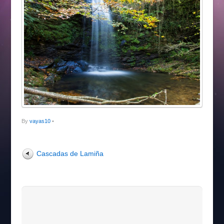
By
vayas10
•
Cascadas de Lamiña