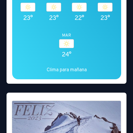
23°
23°
22°
23°
MAR
24°
Clima para mañana