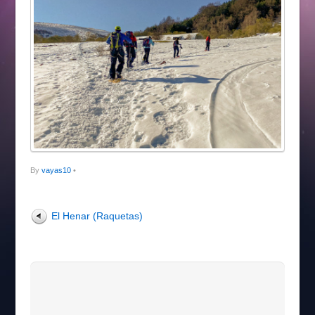
By
vayas10
•
El Henar (Raquetas)