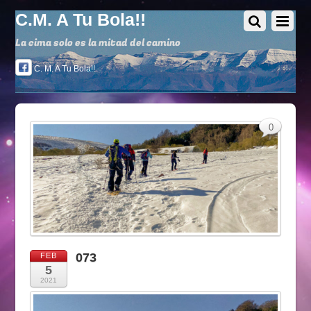
C.M. A Tu Bola!!
La cima solo es la mitad del camino
C. M. A Tu Bola!!
0
073
FEB
5
2021