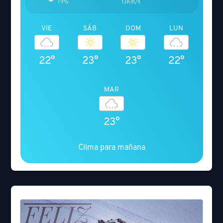
79%
13Km/h
VIE
SÁB
DOM
LUN
22°
23°
23°
22°
MAR
23°
Clima para mañana