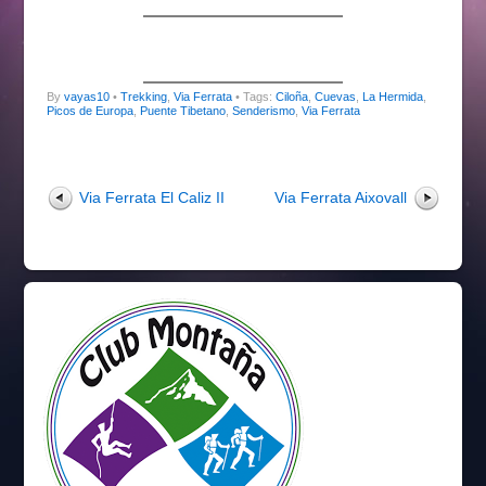
By
vayas10
•
Trekking
,
Via Ferrata
• Tags:
Ciloña
,
Cuevas
,
La Hermida
,
Picos de Europa
,
Puente Tibetano
,
Senderismo
,
Via Ferrata
Via Ferrata El Caliz II
Via Ferrata Aixovall