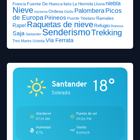
niebla
Fuente De
Francia
Huesca
La Hermida
Lluvia
Italia
Nieve
Picos
Palombera
Ordesa
nocturna
Otoño
de Europa
Pirineos
Ramales
Puente Tibetano
Raquetas de nieve
Rapel
Refugio
Reinosa
Senderismo
Trekking
Saja
Santander
Via Ferrata
Tres Mares
Ucieda
18°
Santander
Soleado
Atardecer
Puesta de sol
07:14 AM
09:26 PM
Humedad
Viento
87%
8.6Km/h