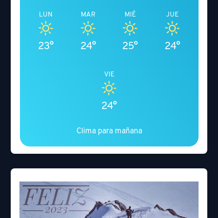
LUN
MAR
MIÉ
JUE
23°
24°
25°
24°
VIE
24°
Clima para mañana