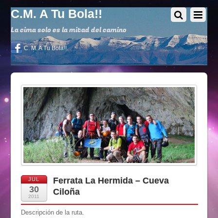
C.M. A Tu Bola!!
La cima solo es la mitad del camino
C. M. A Tu Bola!!
Ferrata La Hermida – Cueva
JUL
30
Ciloña
2011
Descripción de la ruta.