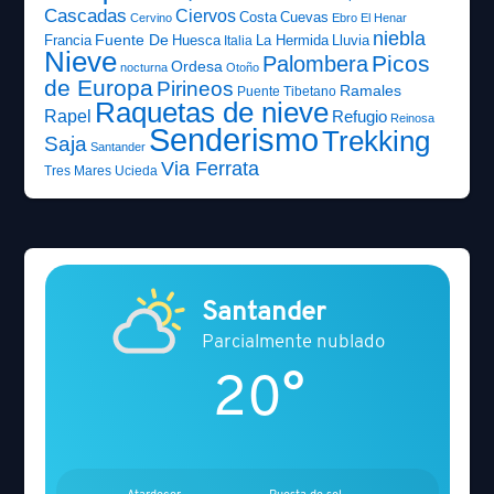
Cascadas
Ciervos
Costa
Cuevas
Cervino
Ebro
El Henar
niebla
Fuente De
Francia
Huesca
La Hermida
Lluvia
Italia
Nieve
Picos
Palombera
Ordesa
nocturna
Otoño
de Europa
Pirineos
Ramales
Puente Tibetano
Raquetas de nieve
Rapel
Refugio
Reinosa
Senderismo
Trekking
Saja
Santander
Via Ferrata
Tres Mares
Ucieda
Santander
Parcialmente nublado
20°