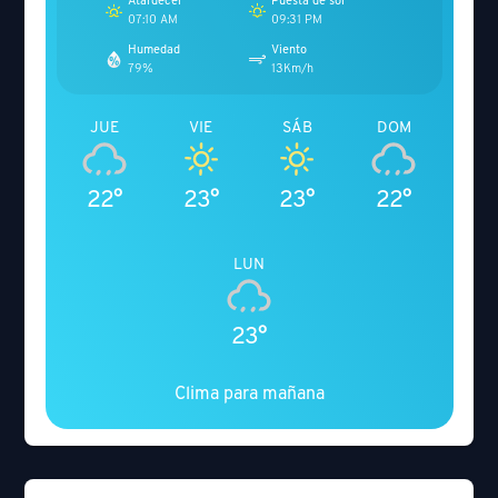
Atardecer
Puesta de sol
07:10 AM
09:31 PM
Humedad
Viento
79%
13Km/h
JUE
VIE
SÁB
DOM
22°
23°
23°
22°
LUN
23°
Clima para mañana