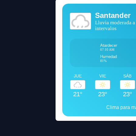
Santander
Lluvia moderada a
intervalos
Atardecer
07:10 AM
Humedad
81%
JUE
VIE
SÁB
21°
23°
23°
Clima para 