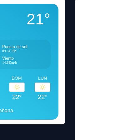
21°
Puesta de sol
09:31 PM
Viento
14.8Km/h
DOM
LUN
22°
22°
mañana