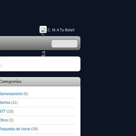
C. M. A Tu Bola!!
Categorías
Barranquismo
(6)
Berrea
(11)
BTT
(18)
Otros
(3)
Raquetas de nieve
(39)