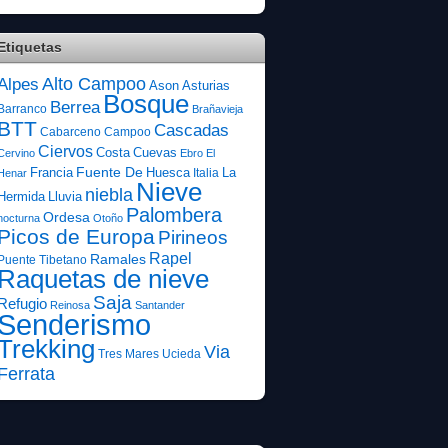
Etiquetas
Alto Campoo
Alpes
Ason
Asturias
Bosque
Berrea
Barranco
Brañavieja
BTT
Cascadas
Cabarceno
Campoo
Ciervos
Costa
Cuevas
Cervino
Ebro
El
Fuente De
Francia
Huesca
La
Italia
Henar
Nieve
niebla
Hermida
Lluvia
Palombera
Ordesa
nocturna
Otoño
Picos de Europa
Pirineos
Rapel
Ramales
Puente Tibetano
Raquetas de nieve
Saja
Refugio
Reinosa
Santander
Senderismo
Trekking
Via
Tres Mares
Ucieda
Ferrata