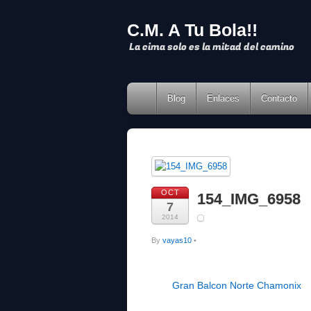
C.M. A Tu Bola!!
La cima solo es la mitad del camino
Blog
Enlaces
Contacto
OCT
154_IMG_6958
7
2014
By
vayas10
•
Gran Balcon Norte Chamonix