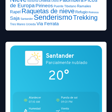
Ordesa
nocturna
Otoño
de Europa
Pirineos
Ramales
Puente Tibetano
Raquetas de nieve
Rapel
Refugio
Reinosa
Senderismo
Trekking
Saja
Santander
Via Ferrata
Tres Mares
Ucieda
Santander
Parcialmente nublado
20°
Atardecer
Puesta de sol
07:10 AM
09:31 PM
Humedad
Viento