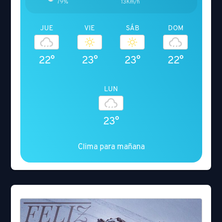
79%
13Km/h
JUE
VIE
SÁB
DOM
22°
23°
23°
22°
LUN
23°
Clima para mañana