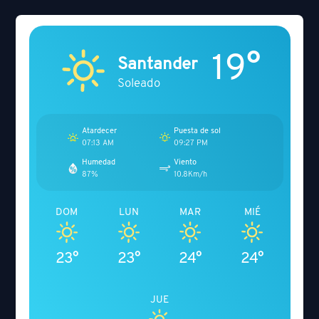
19°
Santander
Soleado
Atardecer
Puesta de sol
07:13 AM
09:27 PM
Humedad
Viento
87%
10.8Km/h
DOM
LUN
MAR
MIÉ
23°
23°
24°
24°
JUE