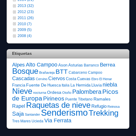
2013 (32)
2012 (23)
2011 (26)
2010 (7)
2009 (5)
2008 (4)
Etiquetas
Alto Campoo
Alpes
Berrea
Ason
Asturias
Barranco
Bosque
BTT
Cabarceno
Campoo
Brañavieja
Cascadas
Ciervos
Costa
Cuevas
Cervino
Ebro
El Henar
niebla
Fuente De
Francia
Huesca
La Hermida
Lluvia
Italia
Nieve
Picos
Palombera
Ordesa
nocturna
Otoño
de Europa
Pirineos
Ramales
Puente Tibetano
Raquetas de nieve
Rapel
Refugio
Reinosa
Senderismo
Trekking
Saja
Santander
Via Ferrata
Tres Mares
Ucieda