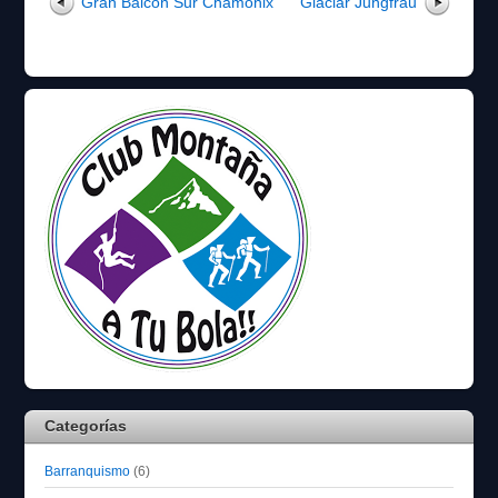
Gran Balcon Sur Chamonix
Glaciar Jungfrau
Categorías
Barranquismo
(6)