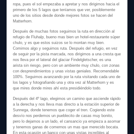
ropa, pues el sol empezaba a apretar y nos dirigimos hacia el
primero de los 5 lagos que teníamos que ver, posiblemente
uno de los sitios desde donde mejores fotos se hacen del
Matterhorn.
Después de muchas fotos seguimos la ruta en dirección al
refugio de Fluhalp, bueno mas bien un hotel-restaurante súper
chulo, y es que estos suizos se lo montan muy bien.
Comimos algo y seguimos ruta. Después del refugio, en vez
de seguir por la pista marcada, nos dirigimos a una cresta que
nos lleva por el lateral del glaciar Findelgletscher, es una
arista sin riesgo, pero con un ambiente muy chulo, con zonas
con desprendimientos y unas vistas geniales. Recomendable
100%. Seguimos avanzando por la ruta visitando cada uno de
los lagos y fotografiando una y otra vez al Matterhorn y es
que mires donde mires ahí esta presidiéndolo todo.
Después del 4º lago, elegimos un camino que asciende rápido
a la derecha y nos lleva mas directo a la estación superior de
Sunnega, donde tenemos que coger el tren. Cogiendo este
desvío nos perdemos un pueblecito de casas muy bonito,
pero lo dejamos a un lado, el cansancio ya empieza a asomar
y tenemos ganas de comernos un mas que merecido bocata.
En esta ocasión un banco con unas vistas increíbles al