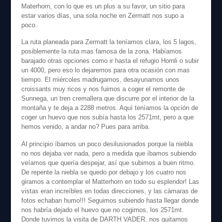
Materhorn, con lo que es un plus a su favor, un sitio para
estar varios días, una sola noche en Zermatt nos supo a
poco.
La ruta planeada para Zermatt la teníamos clara, los 5 lagos,
posiblemente la ruta mas famosa de la zona. Habíamos
barajado otras opciones como ir hasta el refugio Hornli o subir
un 4000, pero eso lo dejaremos para otra ocasión con mas
tiempo. El miércoles madrugamos, desayunamos unos
croissants muy ricos y nos fuimos a coger el remonte de
Sunnega, un tren cremallera que discurre por el interior de la
montaña y te deja a 2288 metros. Aquí teníamos la opción de
coger un huevo que nos subía hasta los 2571mt, pero a que
hemos venido, a andar no? Pues para arriba.
Al principio íbamos un poco desilusionados porque la niebla
no nos dejaba ver nada, pero a medida que íbamos subiendo
veíamos que quería despejar, así que subimos a buen ritmo.
De repente la niebla se quedo por debajo y los cuatro nos
giramos a contemplar el Matterhorn en todo su esplendor! Las
vistas eran increíbles en todas direcciones, y las cámaras de
fotos echaban humo!!! Seguimos subiendo hasta llegar donde
nos habría dejado el huevo que no cogimos, los 2571mt.
Donde tuvimos la visita de DARTH VADER, nos quitamos