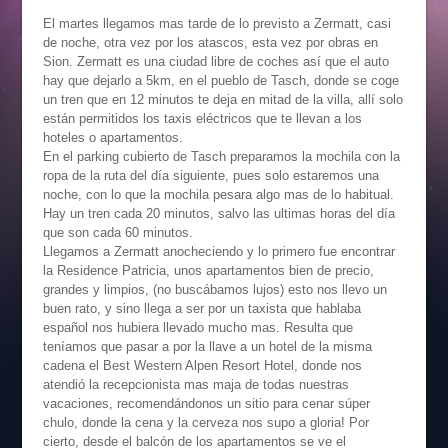
El martes llegamos mas tarde de lo previsto a Zermatt, casi
de noche, otra vez por los atascos, esta vez por obras en
Sion. Zermatt es una ciudad libre de coches así que el auto
hay que dejarlo a 5km, en el pueblo de Tasch, donde se coge
un tren que en 12 minutos te deja en mitad de la villa, allí solo
están permitidos los taxis eléctricos que te llevan a los
hoteles o apartamentos.
En el parking cubierto de Tasch preparamos la mochila con la
ropa de la ruta del día siguiente, pues solo estaremos una
noche, con lo que la mochila pesara algo mas de lo habitual.
Hay un tren cada 20 minutos, salvo las ultimas horas del día
que son cada 60 minutos.
Llegamos a Zermatt anocheciendo y lo primero fue encontrar
la Residence Patricia, unos apartamentos bien de precio,
grandes y limpios, (no buscábamos lujos) esto nos llevo un
buen rato, y sino llega a ser por un taxista que hablaba
español nos hubiera llevado mucho mas. Resulta que
teníamos que pasar a por la llave a un hotel de la misma
cadena el Best Western Alpen Resort Hotel, donde nos
atendió la recepcionista mas maja de todas nuestras
vacaciones, recomendándonos un sitio para cenar súper
chulo, donde la cena y la cerveza nos supo a gloria! Por
cierto, desde el balcón de los apartamentos se ve el