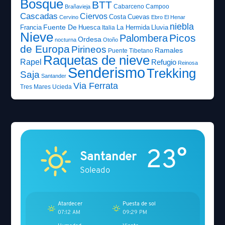
Bosque
BTT
Cabarceno
Campoo
Brañavieja
Cascadas
Ciervos
Costa
Cuevas
Cervino
Ebro
El Henar
niebla
Fuente De
Francia
Huesca
La Hermida
Lluvia
Italia
Nieve
Picos
Palombera
Ordesa
nocturna
Otoño
de Europa
Pirineos
Ramales
Puente Tibetano
Raquetas de nieve
Rapel
Refugio
Reinosa
Senderismo
Trekking
Saja
Santander
Via Ferrata
Tres Mares
Ucieda
23°
Santander
Soleado
Atardecer
Puesta de sol
07:12 AM
09:29 PM