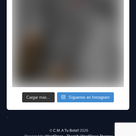
Cargar más...
Síguenos en Instagram
↑
©
C.M. A Tu Bola!!
2026