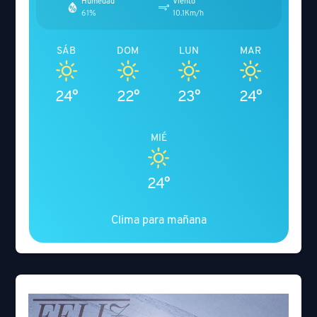
Humedad
Viento
61%
10.1Km/h
SÁB
DOM
LUN
MAR
24°
22°
23°
24°
MIÉ
24°
Clima para mañana