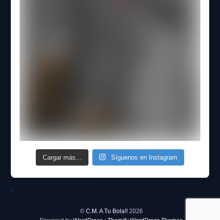
Cargar más...
Síguenos en Instagram
↑
©
C.M. A Tu Bola!!
2026