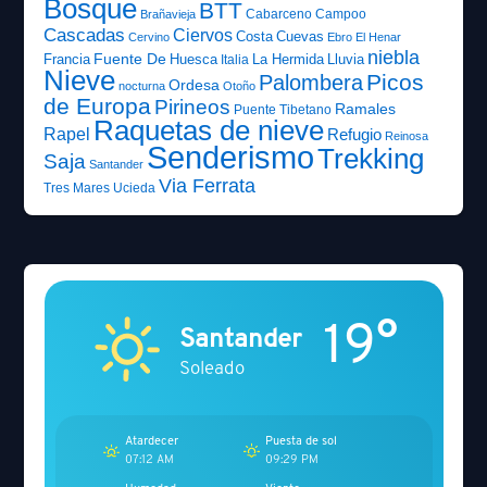
Bosque
BTT
Cabarceno
Campoo
Brañavieja
Cascadas
Ciervos
Costa
Cuevas
Cervino
Ebro
El Henar
niebla
Fuente De
Francia
Huesca
La Hermida
Lluvia
Italia
Nieve
Picos
Palombera
Ordesa
nocturna
Otoño
de Europa
Pirineos
Ramales
Puente Tibetano
Raquetas de nieve
Rapel
Refugio
Reinosa
Senderismo
Trekking
Saja
Santander
Via Ferrata
Tres Mares
Ucieda
19°
Santander
Soleado
Atardecer
Puesta de sol
07:12 AM
09:29 PM