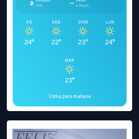
Humedad
Viento
79%
4.7Km/h
VIE
SÁB
DOM
LUN
24°
22°
23°
24°
MAR
23°
Clima para mañana