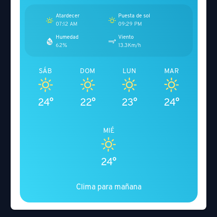
Atardecer
Puesta de sol
07:12 AM
09:29 PM
Humedad
Viento
62%
13.3Km/h
SÁB
DOM
LUN
MAR
24°
22°
23°
24°
MIÉ
24°
Clima para mañana