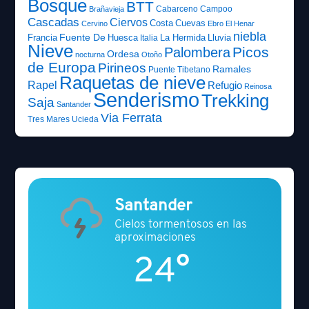
Bosque
BTT
Cabarceno
Campoo
Brañavieja
Cascadas
Ciervos
Costa
Cuevas
Cervino
Ebro
El Henar
niebla
Fuente De
Francia
Huesca
La Hermida
Lluvia
Italia
Nieve
Picos
Palombera
Ordesa
nocturna
Otoño
de Europa
Pirineos
Ramales
Puente Tibetano
Raquetas de nieve
Rapel
Refugio
Reinosa
Senderismo
Trekking
Saja
Santander
Via Ferrata
Tres Mares
Ucieda
Santander
Cielos tormentosos en las
aproximaciones
24°