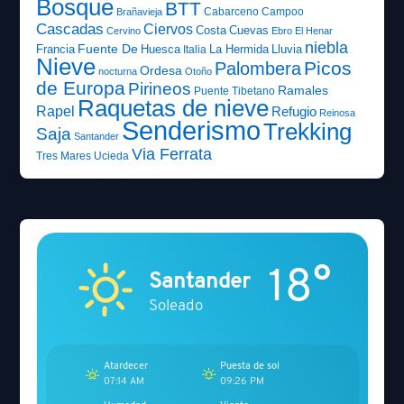
Bosque
BTT
Cabarceno
Campoo
Brañavieja
Cascadas
Ciervos
Costa
Cuevas
Cervino
Ebro
El Henar
niebla
Fuente De
Francia
Huesca
La Hermida
Lluvia
Italia
Nieve
Picos
Palombera
Ordesa
nocturna
Otoño
de Europa
Pirineos
Ramales
Puente Tibetano
Raquetas de nieve
Rapel
Refugio
Reinosa
Senderismo
Trekking
Saja
Santander
Via Ferrata
Tres Mares
Ucieda
18°
Santander
Soleado
Atardecer
Puesta de sol
07:14 AM
09:26 PM