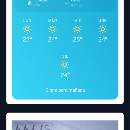
Humedad
Viento
87%
8.6Km/h
LUN
MAR
MIÉ
JUE
23°
24°
25°
24°
VIE
24°
Clima para mañana