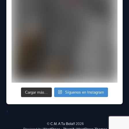
Cargar más...
Síguenos en Instagram
↑
©
C.M. A Tu Bola!!
2026