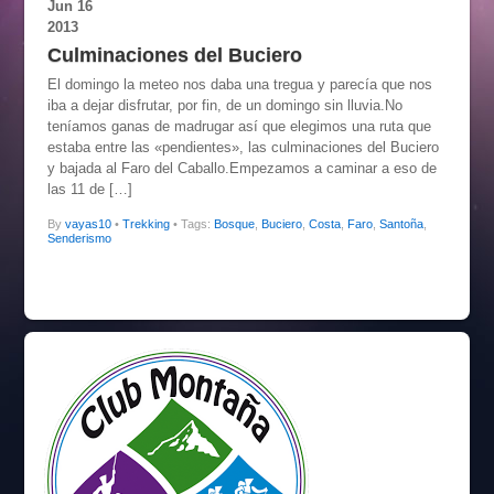
Jun
16
2013
Culminaciones del Buciero
El domingo la meteo nos daba una tregua y parecía que nos
iba a dejar disfrutar, por fin, de un domingo sin lluvia.No
teníamos ganas de madrugar así que elegimos una ruta que
estaba entre las «pendientes», las culminaciones del Buciero
y bajada al Faro del Caballo.Empezamos a caminar a eso de
las 11 de […]
By
vayas10
•
Trekking
• Tags:
Bosque
,
Buciero
,
Costa
,
Faro
,
Santoña
,
Senderismo