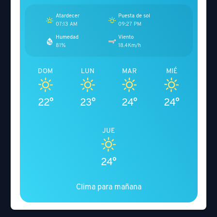
Atardecer
Puesta de sol
07:13 AM
09:27 PM
Humedad
Viento
81%
18.4Km/h
DOM
LUN
MAR
MIÉ
22°
23°
24°
24°
JUE
24°
Clima para mañana