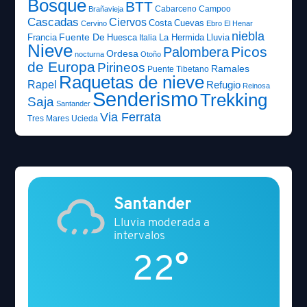
Bosque
BTT
Cabarceno
Campoo
Brañavieja
Cascadas
Ciervos
Costa
Cuevas
Cervino
Ebro
El Henar
niebla
Fuente De
Francia
Huesca
La Hermida
Lluvia
Italia
Nieve
Picos
Palombera
Ordesa
nocturna
Otoño
de Europa
Pirineos
Ramales
Puente Tibetano
Raquetas de nieve
Rapel
Refugio
Reinosa
Senderismo
Trekking
Saja
Santander
Via Ferrata
Tres Mares
Ucieda
Santander
Lluvia moderada a
intervalos
22°