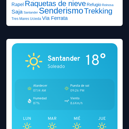
Raquetas de nieve
Rapel
Refugio
Reinosa
Senderismo
Trekking
Saja
Santander
Via Ferrata
Tres Mares
Ucieda
18°
Santander
Soleado
Atardecer
Puesta de sol
07:14 AM
09:26 PM
Humedad
Viento
87%
8.6Km/h
LUN
MAR
MIÉ
JUE