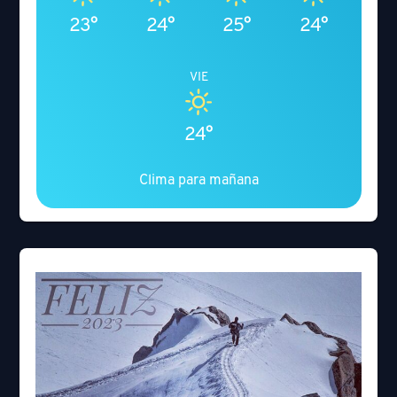
23°
24°
25°
24°
VIE
24°
Clima para mañana