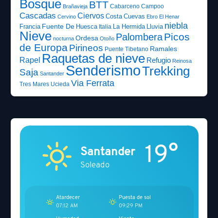
Bosque
BTT
Cabarceno
Campoo
Brañavieja
Cascadas
Ciervos
Costa
Cuevas
Cervino
Ebro
El Henar
niebla
Fuente De
Francia
Huesca
La Hermida
Lluvia
Italia
Nieve
Picos
Palombera
Ordesa
nocturna
Otoño
de Europa
Pirineos
Ramales
Puente Tibetano
Raquetas de nieve
Rapel
Refugio
Reinosa
Senderismo
Trekking
Saja
Santander
Via Ferrata
Tres Mares
Ucieda
19°
Santander
Soleado
Atardecer
Puesta de sol
07:12 AM
09:29 PM