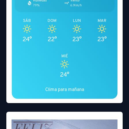
Humedad
Viento
79%
6.1Km/h
SÁB
DOM
LUN
MAR
24°
22°
23°
23°
MIÉ
24°
Clima para mañana