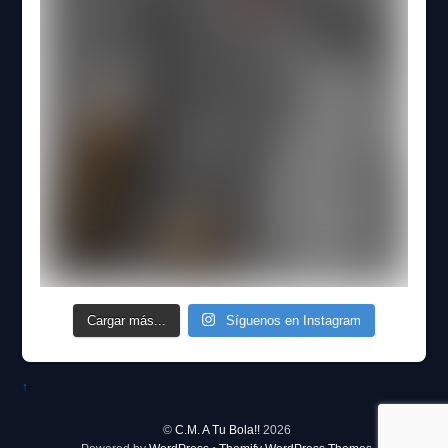
Cargar más...
Síguenos en Instagram
↑
©
C.M. A Tu Bola!!
2026