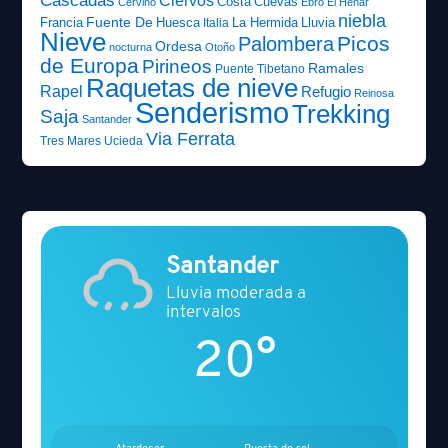
Cascadas
Ciervos
Costa
Cuevas
Cervino
Ebro
El Henar
niebla
Fuente De
Francia
Huesca
La Hermida
Lluvia
Italia
Nieve
Picos
Palombera
Ordesa
nocturna
Otoño
de Europa
Pirineos
Ramales
Puente Tibetano
Raquetas de nieve
Rapel
Refugio
Reinosa
Senderismo
Trekking
Saja
Santander
Via Ferrata
Tres Mares
Ucieda
Santander
Lluvia moderada a
intervalos
20°