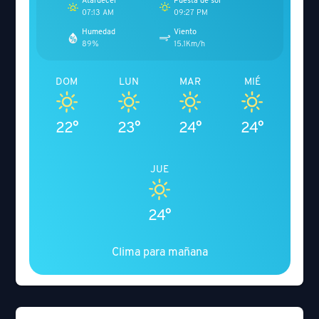
Atardecer
Puesta de sol
07:13 AM
09:27 PM
Humedad
Viento
89%
15.1Km/h
DOM
LUN
MAR
MIÉ
22°
23°
24°
24°
JUE
24°
Clima para mañana