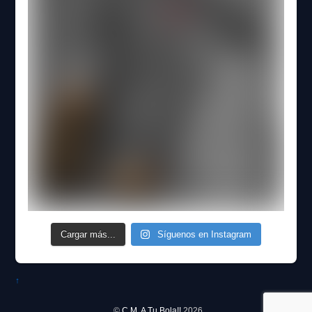
Cargar más...
Síguenos en Instagram
↑
©
C.M. A Tu Bola!!
2026