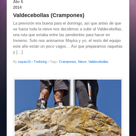
Abr
6
2014
Valdecebollas (Crampones)
La previsión era buena para el domingo, asi que antes de que
se fuese toda la nieve nos decidimos a subir al Valdecebollas,
una ruta que estaba entre las pendientes para hacer en
Invierno. Solo nos animamos Mayka y yo, el resto del equipo
este año están un poco vagos… Asi que preparamos raquetas
y […]
By
vayas10
•
Trekking
• Tags:
Crampones
,
Nieve
,
Valdecebollas