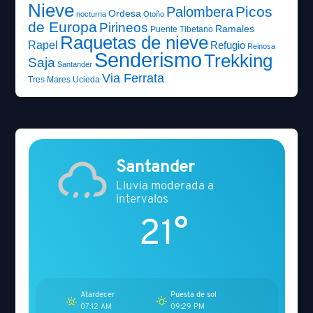
Nieve
Picos
Palombera
Ordesa
nocturna
Otoño
de Europa
Pirineos
Ramales
Puente Tibetano
Raquetas de nieve
Rapel
Refugio
Reinosa
Senderismo
Trekking
Saja
Santander
Via Ferrata
Tres Mares
Ucieda
Santander
Lluvia moderada a
intervalos
21°
Atardecer
Puesta de sol
07:12 AM
09:29 PM