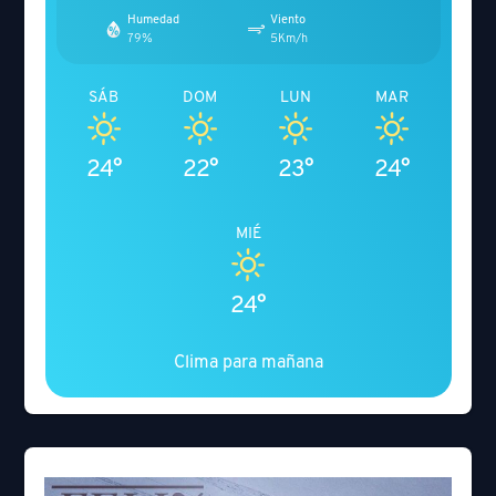
Humedad
Viento
79%
5Km/h
SÁB
DOM
LUN
MAR
24°
22°
23°
24°
MIÉ
24°
Clima para mañana