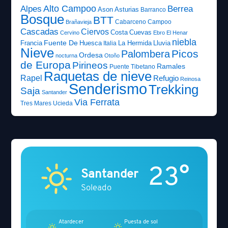
Alto Campoo
Alpes
Berrea
Ason
Asturias
Barranco
Bosque
BTT
Cabarceno
Campoo
Brañavieja
Cascadas
Ciervos
Costa
Cuevas
Cervino
Ebro
El Henar
niebla
Fuente De
Francia
Huesca
La Hermida
Lluvia
Italia
Nieve
Picos
Palombera
Ordesa
nocturna
Otoño
de Europa
Pirineos
Ramales
Puente Tibetano
Raquetas de nieve
Rapel
Refugio
Reinosa
Senderismo
Trekking
Saja
Santander
Via Ferrata
Tres Mares
Ucieda
23°
Santander
Soleado
Atardecer
Puesta de sol