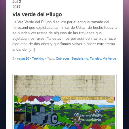
Jul
2
2017
Via Verde del Pilugo
La Vía Verde del Pilugo discurre por el antiguo trazado del
ferrocarril que explotaba las minas de Udias, de hecho todavía
se pueden ver restos de algunas de las traviesas que
sujetaban los railes. Ya estuvimos por aquí con las bicis hace
algo mas de dos años y queríamos volver a hacer este tramo
andando. […]
By
vayas10
•
Trekking
• Tags:
Cobreces
,
Senderismo
,
Tuneles
,
Via Verde