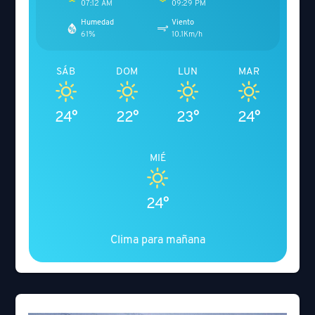
07:12 AM
09:29 PM
Humedad
Viento
61%
10.1Km/h
SÁB
DOM
LUN
MAR
24°
22°
23°
24°
MIÉ
24°
Clima para mañana