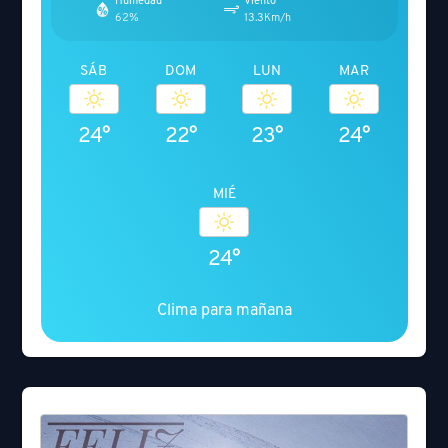
62%
13.3Km/h
SÁB
DOM
LUN
MAR
24°
22°
23°
24°
MIÉ
24°
Clima para mañana