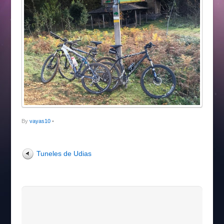
By
vayas10
•
Tuneles de Udias