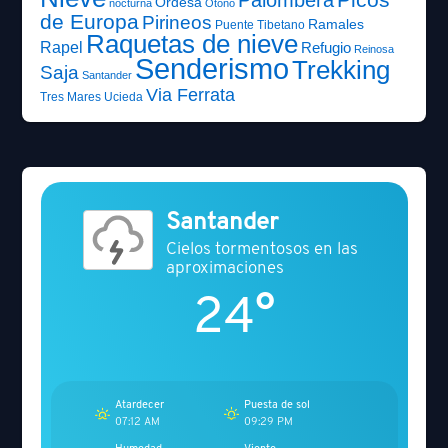
Ordesa
nocturna
Otoño
de Europa
Pirineos
Ramales
Puente Tibetano
Raquetas de nieve
Rapel
Refugio
Reinosa
Senderismo
Trekking
Saja
Santander
Via Ferrata
Tres Mares
Ucieda
Santander
Cielos tormentosos en las
aproximaciones
24°
Atardecer
Puesta de sol
07:12 AM
09:29 PM
Humedad
Viento