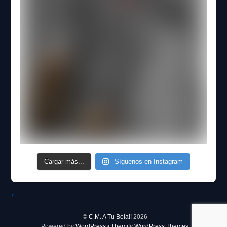
Cargar más...
Síguenos en Instagram
↑
©
C.M. A Tu Bola!!
2026
Powered by
WordPress
•
Themify WordPress Themes