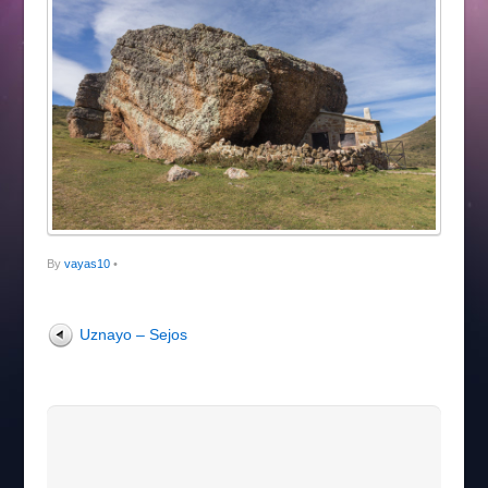
By
vayas10
•
Uznayo – Sejos