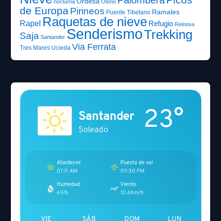
Picos
Palombera
Ordesa
nocturna
Otoño
de Europa
Pirineos
Ramales
Puente Tibetano
Raquetas de nieve
Rapel
Refugio
Reinosa
Senderismo
Trekking
Saja
Santander
Via Ferrata
Tres Mares
Ucieda
23°
Santander
Soleado
Atardecer
Puesta de sol
07:11 AM
09:30 PM
Humedad
Viento
65%
10.4Km/h
VIE
SÁB
DOM
LUN