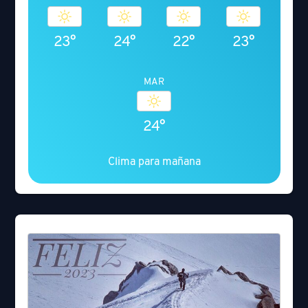
23°
24°
22°
23°
MAR
24°
Clima para mañana