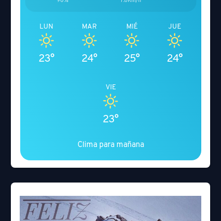
90%
7.6Km/h
LUN
MAR
MIÉ
JUE
23°
24°
25°
24°
VIE
23°
Clima para mañana