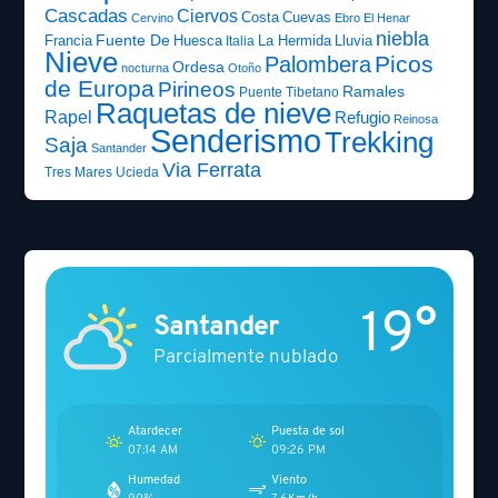
Cascadas
Ciervos
Costa
Cuevas
Cervino
Ebro
El Henar
niebla
Fuente De
Francia
Huesca
La Hermida
Lluvia
Italia
Nieve
Picos
Palombera
Ordesa
nocturna
Otoño
de Europa
Pirineos
Ramales
Puente Tibetano
Raquetas de nieve
Rapel
Refugio
Reinosa
Senderismo
Trekking
Saja
Santander
Via Ferrata
Tres Mares
Ucieda
19°
Santander
Parcialmente nublado
Atardecer
Puesta de sol
07:14 AM
09:26 PM
Humedad
Viento