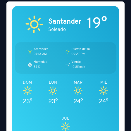
19°
Santander
Soleado
Atardecer
Puesta de sol
07:13 AM
09:27 PM
Humedad
Viento
87%
10.8Km/h
DOM
LUN
MAR
MIÉ
23°
23°
24°
24°
JUE