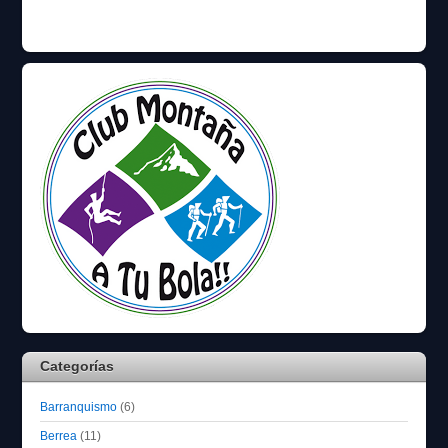
Categorías
Barranquismo
(6)
Berrea
(11)