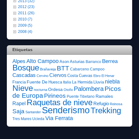
2013 (32)
2012 (23)
2011 (26)
2010 (7)
2009 (5)
2008 (4)
Etiquetas
Alto Campoo
Alpes
Berrea
Ason
Asturias
Barranco
Bosque
BTT
Cabarceno
Campoo
Brañavieja
Cascadas
Ciervos
Costa
Cuevas
Cervino
Ebro
El Henar
niebla
Fuente De
Francia
Huesca
La Hermida
Lluvia
Italia
Nieve
Picos
Palombera
Ordesa
nocturna
Otoño
de Europa
Pirineos
Ramales
Puente Tibetano
Raquetas de nieve
Rapel
Refugio
Reinosa
Senderismo
Trekking
Saja
Santander
Via Ferrata
Tres Mares
Ucieda