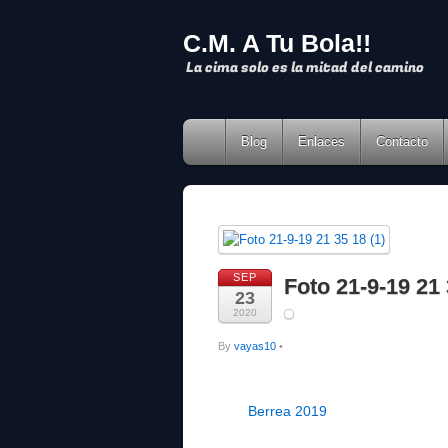
C.M. A Tu Bola!!
La cima solo es la mitad del camino
Blog
Enlaces
Contacto
SEP
Foto 21-9-19 21 
23
2020
By
vayas10
•
Berrea 2019