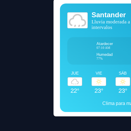
Santander
Lluvia moderada a
intervalos
Atardecer
07:10 AM
Humedad
77%
JUE
VIE
SÁB
22°
23°
23°
Clima para 