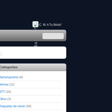
C. M. A Tu Bola!!
Categorías
Barranquismo
(6)
Berrea
(11)
BTT
(18)
Otros
(3)
Raquetas de nieve
(39)