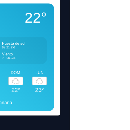
22°
Puesta de sol
09:31 PM
Viento
20.5Km/h
DOM
LUN
22°
23°
mañana