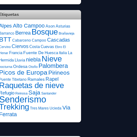
Etiquetas
Alto Campoo
Alpes
Ason
Asturias
Bosque
Berrea
Barranco
Brañavieja
BTT
Cascadas
Cabarceno
Campoo
Ciervos
Costa
Cuevas
Cervino
Ebro
El
Fuente De
Francia
Huesca
La
Italia
Henar
Nieve
niebla
Hermida
Lluvia
Palombera
Ordesa
nocturna
Otoño
Picos de Europa
Pirineos
Rapel
Ramales
Puente Tibetano
Raquetas de nieve
Saja
Refugio
Reinosa
Santander
Senderismo
Trekking
Via
Tres Mares
Ucieda
Ferrata