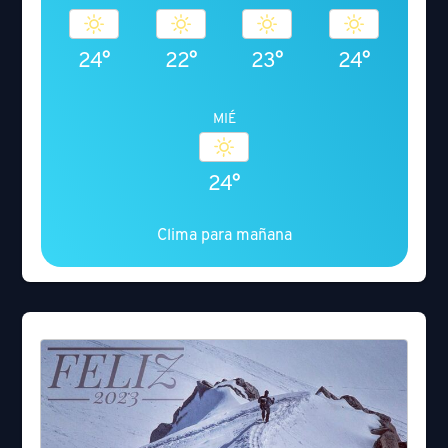
24°
22°
23°
24°
MIÉ
24°
Clima para mañana