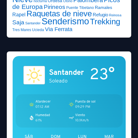
Ordesa
nocturna
Otoño
de Europa
Pirineos
Ramales
Puente Tibetano
Raquetas de nieve
Rapel
Refugio
Reinosa
Senderismo
Trekking
Saja
Santander
Via Ferrata
Tres Mares
Ucieda
23°
Santander
Soleado
Atardecer
Puesta de sol
07:12 AM
09:29 PM
Humedad
Viento
61%
10.1Km/h
SÁB
DOM
LUN
MAR