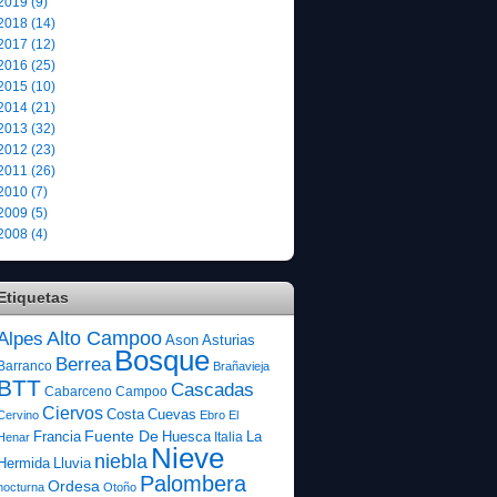
2019 (9)
2018 (14)
2017 (12)
2016 (25)
2015 (10)
2014 (21)
2013 (32)
2012 (23)
2011 (26)
2010 (7)
2009 (5)
2008 (4)
Etiquetas
Alto Campoo
Alpes
Ason
Asturias
Bosque
Berrea
Barranco
Brañavieja
BTT
Cascadas
Cabarceno
Campoo
Ciervos
Costa
Cuevas
Cervino
Ebro
El
Fuente De
Francia
Huesca
La
Italia
Henar
Nieve
niebla
Hermida
Lluvia
Palombera
Ordesa
nocturna
Otoño