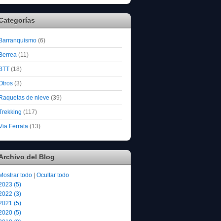
Categorías
Barranquismo
(6)
Berrea
(11)
BTT
(18)
Otros
(3)
Raquetas de nieve
(39)
Trekking
(117)
Via Ferrata
(13)
Archivo del Blog
Mostrar todo
|
Ocultar todo
2023 (5)
2022 (3)
2021 (5)
2020 (5)