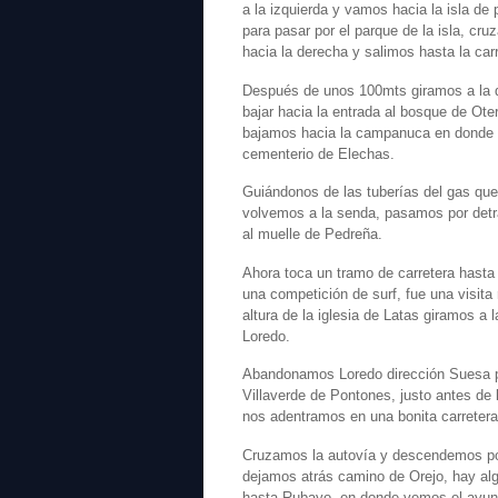
a la izquierda y vamos hacia la isla de
para pasar por el parque de la isla, cr
hacia la derecha y salimos hasta la carr
Después de unos 100mts giramos a la de
bajar hacia la entrada al bosque de Ote
bajamos hacia la campanuca en donde c
cementerio de Elechas.
Guiándonos de las tuberías del gas que 
volvemos a la senda, pasamos por detrá
al muelle de Pedreña.
Ahora toca un tramo de carretera hasta
una competición de surf, fue una visita 
altura de la iglesia de Latas giramos a 
Loredo.
Abandonamos Loredo dirección Suesa po
Villaverde de Pontones, justo antes de l
nos adentramos en una bonita carretera
Cruzamos la autovía y descendemos por
dejamos atrás camino de Orejo, hay algu
hasta Rubayo, en donde vemos el ayunt