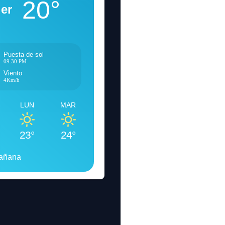
20°
er
Puesta de sol
09:30 PM
Viento
4Km/h
LUN
MAR
23°
24°
mañana