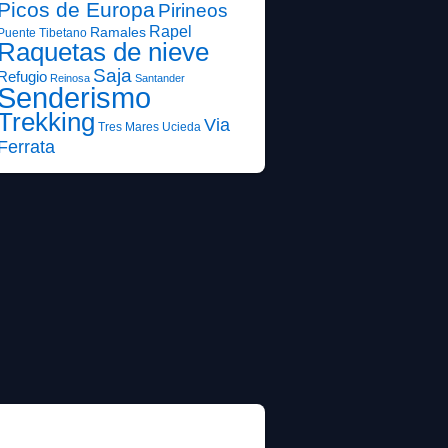
Picos de Europa
Pirineos
Rapel
Ramales
Puente Tibetano
Raquetas de nieve
Saja
Refugio
Reinosa
Santander
Senderismo
Trekking
Via
Tres Mares
Ucieda
Ferrata