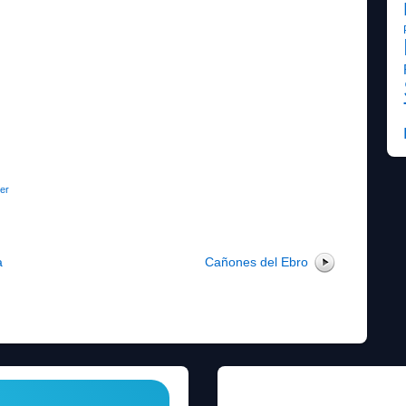
er
a
Cañones del Ebro