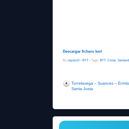
Descargar fichero kml
By
vayas10
•
BTT
• Tags:
BTT
,
Costa
,
Santand
Torrelavega – Suances – Ermit
Santa Justa