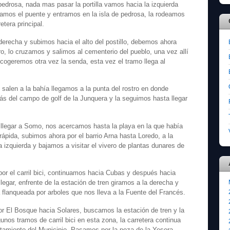
 pedrosa, nada mas pasar la portilla vamos hacia la izquierda
uzamos el puente y entramos en la isla de pedrosa, la rodeamos
etera principal.
recha y subimos hacia el alto del postillo, debemos ahora
ro, lo cruzamos y salimos al cementerio del pueblo, una vez allí
ogeremos otra vez la senda, esta vez el tramo llega al
salen a la bahía llegamos a la punta del rostro en donde
s del campo de golf de la Junquera y la seguimos hasta llegar
 llegar a Somo, nos acercamos hasta la playa en la que había
rápida, subimos ahora por el barrio Arna hasta Loredo, a la
la izquierda y bajamos a visitar el vivero de plantas dunares de
r el carril bici, continuamos hacia Cubas y después hacia
legar, enfrente de la estación de tren giramos a la derecha y
 flanqueada por arboles que nos lleva a la Fuente del Francés.
 El Bosque hacia Solares, buscamos la estación de tren y la
nos tramos de carril bici en esta zona, la carretera continua
amiento del Municipio. Pasamos por la poza de la Yesera