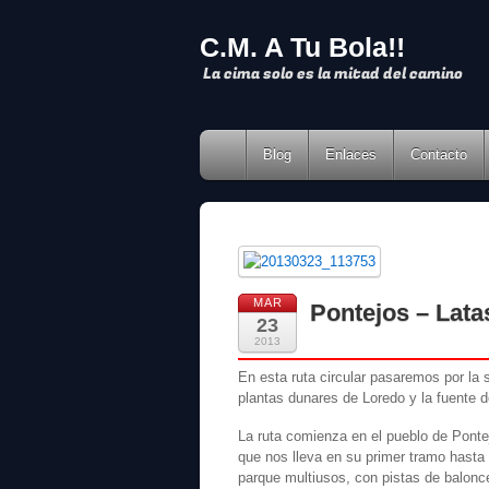
C.M. A Tu Bola!!
La cima solo es la mitad del camino
Blog
Enlaces
Contacto
MAR
Pontejos – Lat
23
2013
En esta ruta circular pasaremos por la
plantas dunares de Loredo y la fuente d
La ruta comienza en el pueblo de Pontej
que nos lleva en su primer tramo hasta 
parque multiusos, con pistas de balonc