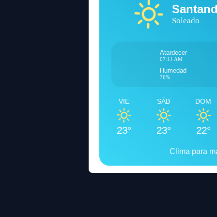
Santand
Soleado
Atardecer
07:11 AM
Humedad
76%
VIE
SÁB
DOM
23°
23°
22°
Clima para 