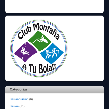
Categorías
Barranquismo
(6)
Berrea
(11)