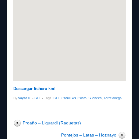
Descargar fichero kml
By
vayas10
•
BTT
• Tags:
BTT
,
Carril Bici
,
Costa
,
Suances
,
Torrelavega
Proaño – Liguardi (Raquetas)
Pontejos – Latas – Hoznayo