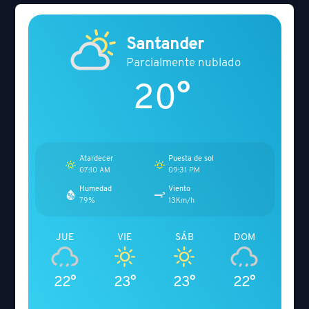
Santander
Parcialmente nublado
20°
Atardecer
Puesta de sol
07:10 AM
09:31 PM
Humedad
Viento
79%
13Km/h
JUE
VIE
SÁB
DOM
22°
23°
23°
22°