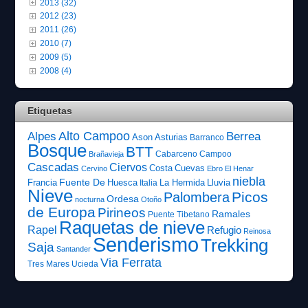
2013 (32)
2012 (23)
2011 (26)
2010 (7)
2009 (5)
2008 (4)
Etiquetas
Alto Campoo
Alpes
Berrea
Ason
Asturias
Barranco
Bosque
BTT
Cabarceno
Campoo
Brañavieja
Cascadas
Ciervos
Costa
Cuevas
Cervino
Ebro
El Henar
niebla
Fuente De
Francia
Huesca
La Hermida
Lluvia
Italia
Nieve
Picos
Palombera
Ordesa
nocturna
Otoño
de Europa
Pirineos
Ramales
Puente Tibetano
Raquetas de nieve
Rapel
Refugio
Reinosa
Senderismo
Trekking
Saja
Santander
Via Ferrata
Tres Mares
Ucieda