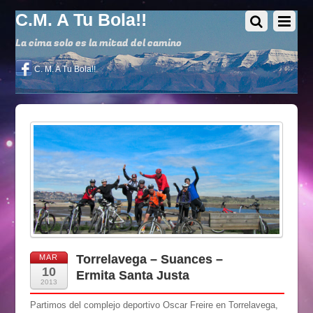
C.M. A Tu Bola!!
La cima solo es la mitad del camino
C. M. A Tu Bola!!
Torrelavega – Suances –
MAR
10
Ermita Santa Justa
2013
Partimos del complejo deportivo Oscar Freire en Torrelavega,