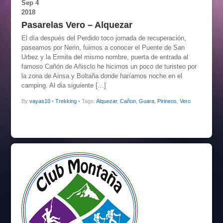
Sep
4
2018
Pasarelas Vero – Alquezar
El día después del Perdido toco jornada de recuperación,
paseamos por Nerin, fuimos a conocer el Puente de San
Urbez y la Ermita del mismo nombre, puerta de entrada al
famoso Cañón de Añisclo he hicimos un poco de turisteo por
la zona de Ainsa y Boltaña donde haríamos noche en el
camping. Al dia siguiente […]
By
vayas10
•
Trekking
• Tags:
Alquezar
,
Cañon
,
Guara
,
Pirineos
,
Vero