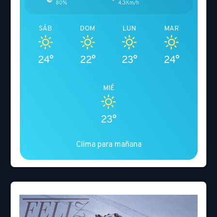
80%
4.3Km/h
SÁB
DOM
LUN
MAR
24°
22°
23°
24°
MIÉ
23°
Clima para mañana