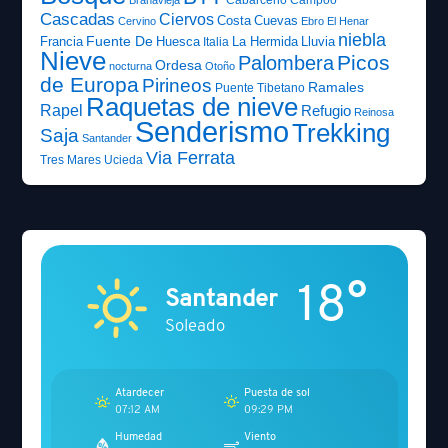
Cabarceno
Campoo
Brañavieja
Cascadas
Ciervos
Costa
Cuevas
Cervino
Ebro
El Henar
niebla
Fuente De
Francia
Huesca
La Hermida
Lluvia
Italia
Nieve
Picos
Palombera
Ordesa
nocturna
Otoño
de Europa
Pirineos
Ramales
Puente Tibetano
Raquetas de nieve
Rapel
Refugio
Reinosa
Senderismo
Trekking
Saja
Santander
Via Ferrata
Tres Mares
Ucieda
18°
Santander
Soleado
Atardecer
Puesta de sol
07:12 AM
09:29 PM
Humedad
Viento